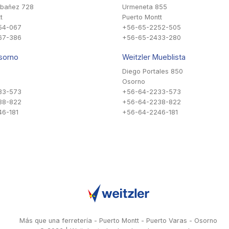
Ibañez 728
Urmeneta 855
t
Puerto Montt
54-067
+56-65-2252-505
67-386
+56-65-2433-280
sorno
Weitzler Mueblista
Diego Portales 850
Osorno
33-573
+56-64-2233-573
38-822
+56-64-2238-822
6-181
+56-64-2246-181
Más que una ferretería - Puerto Montt - Puerto Varas - Osorno