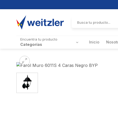
Skip
to
Buscar
por:
content
Encuentra tu producto
Inicio
Nosot
Categorías