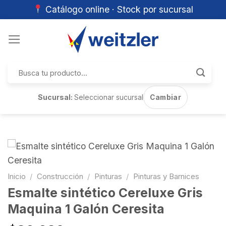
Catálogo online · Stock por sucursal
Skip
to
content
Buscar
por:
Sucursal:
Seleccionar sucursal
Cambiar
Inicio
/
Construcción
/
Pinturas
/
Pinturas y Barnices
Esmalte sintético Cereluxe Gris
Maquina 1 Galón Ceresita