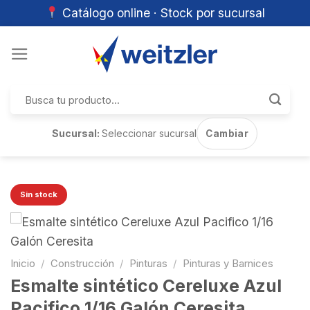
Catálogo online · Stock por sucursal
Skip
to
content
Buscar
por:
Sucursal:
Seleccionar sucursal
Cambiar
Sin stock
Inicio
/
Construcción
/
Pinturas
/
Pinturas y Barnices
Esmalte sintético Cereluxe Azul
Pacifico 1/16 Galón Ceresita