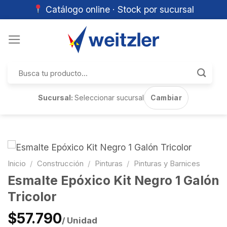
Catálogo online · Stock por sucursal
Skip
to
content
Buscar
por:
Sucursal:
Seleccionar sucursal
Cambiar
Inicio
/
Construcción
/
Pinturas
/
Pinturas y Barnices
Esmalte Epóxico Kit Negro 1 Galón
Tricolor
$57.790
/ Unidad