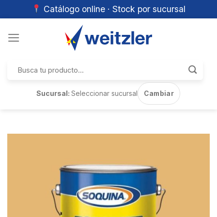
Catálogo online · Stock por sucursal
Skip
to
content
Buscar
por:
Sucursal:
Seleccionar sucursal
Cambiar