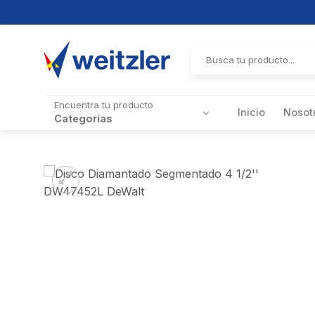
Skip
to
Buscar
por:
content
Encuentra tu producto
Inicio
Nosot
Categorías