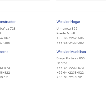
onstructor
Weitzler Hogar
Ibañez 728
Urmeneta 855
t
Puerto Montt
54-067
+56-65-2252-505
67-386
+56-65-2433-280
sorno
Weitzler Mueblista
Diego Portales 850
Osorno
33-573
+56-64-2233-573
38-822
+56-64-2238-822
6-181
+56-64-2246-181