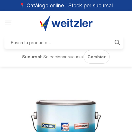
Catálogo online · Stock por sucursal
Skip
to
content
Buscar
por:
Sucursal:
Seleccionar sucursal
Cambiar