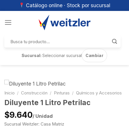
Catálogo online · Stock por sucursal
Skip
to
content
Buscar
por:
Sucursal:
Seleccionar sucursal
Cambiar
Inicio
/
Construcción
/
Pinturas
/
Químicos y Accesorios
Diluyente 1 Litro Petrilac
$9.640
/ Unidad
Sucursal Weitzler: Casa Matriz