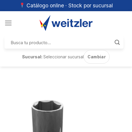
Catálogo online · Stock por sucursal
Skip
to
content
Buscar
por:
Sucursal:
Seleccionar sucursal
Cambiar