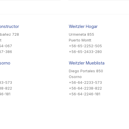
onstructor
Weitzler Hogar
Ibañez 728
Urmeneta 855
t
Puerto Montt
54-067
+56-65-2252-505
67-386
+56-65-2433-280
sorno
Weitzler Mueblista
Diego Portales 850
Osorno
33-573
+56-64-2233-573
38-822
+56-64-2238-822
6-181
+56-64-2246-181