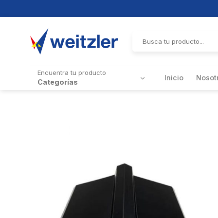
Skip
to
Buscar
por:
content
Encuentra tu producto
Inicio
Nosot
Categorías