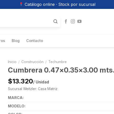
Catálogo online · Stock por sucursal
ros
Blog
Contacto
Inicio
/
Construcción
/
Techumbre
Cumbrera 0.47×0.35×3.00 mts.
$13.320
/ Unidad
Sucursal Weitzler: Casa Matriz
MARCA:
MODELO: