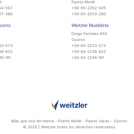
t
Puerto Montt
54-067
+56-65-2252-505
67-386
+56-65-2433-280
sorno
Weitzler Mueblista
Diego Portales 850
Osorno
33-573
+56-64-2233-573
38-822
+56-64-2238-822
6-181
+56-64-2246-181
Más que una ferretería - Puerto Montt - Puerto Varas - Osorno
© 2026 | Weitzler todos los derechos reservados