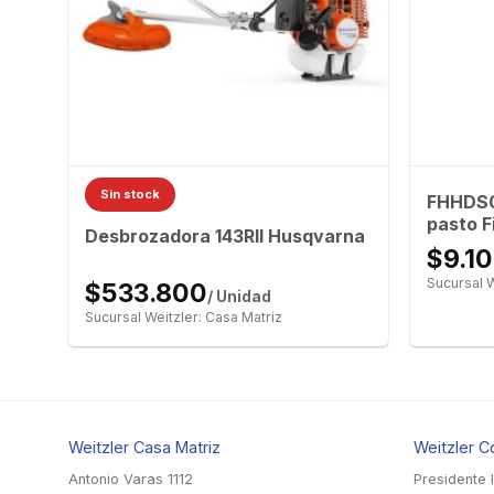
Sin stock
FHHDS05
pasto F
Desbrozadora 143RII Husqvarna
$9.1
Sucursal W
$533.800
/ Unidad
Sucursal Weitzler: Casa Matriz
Weitzler Casa Matriz
Weitzler C
Antonio Varas 1112
Presidente 