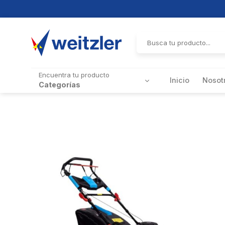
Skip
to
Buscar
por:
content
Encuentra tu producto
Inicio
Nosot
Categorías