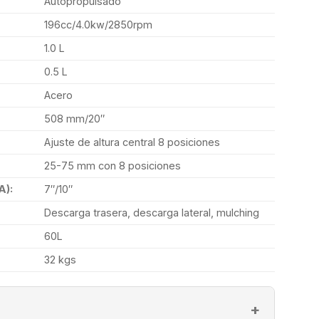
Autopropulsado
196cc/4.0kw/2850rpm
1.0 L
0.5 L
Acero
508 mm/20″
Ajuste de altura central 8 posiciones
25-75 mm con 8 posiciones
):
7″/10″
Descarga trasera, descarga lateral, mulching
60L
32 kgs