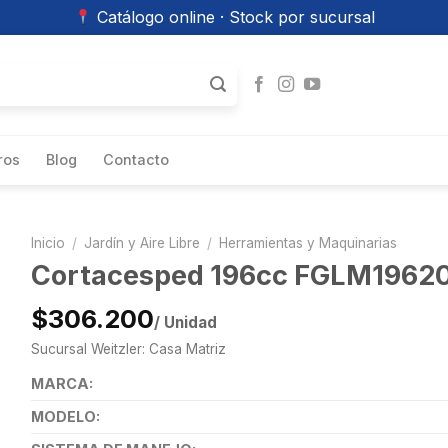
Catálogo online · Stock por sucursal
ros
Blog
Contacto
Inicio
/
Jardín y Aire Libre
/
Herramientas y Maquinarias
Cortacesped 196cc FGLM19620
$306.200
/ Unidad
Sucursal Weitzler: Casa Matriz
MARCA:
MODELO: