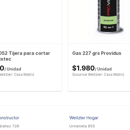
2 Tijera para cortar
Gas 227 grs Providus
ixtec
00
$1.980
/ Unidad
/ Unidad
eitzler: Casa Matriz
Sucursal Weitzler: Casa Matriz
onstructor
Weitzler Hogar
Ibañez 728
Urmeneta 855