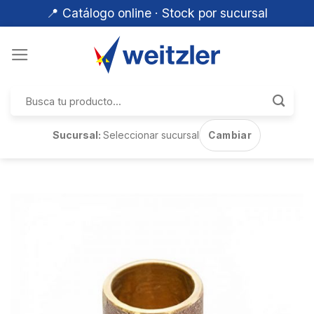
📍 Catálogo online · Stock por sucursal
Skip
to
content
Buscar
por:
Sucursal:
Seleccionar sucursal
Cambiar