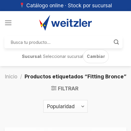
Catálogo online · Stock por sucursal
Skip
to
content
Buscar
por:
Sucursal:
Seleccionar sucursal
Cambiar
Inicio
/
Productos etiquetados “Fitting Bronce”
FILTRAR