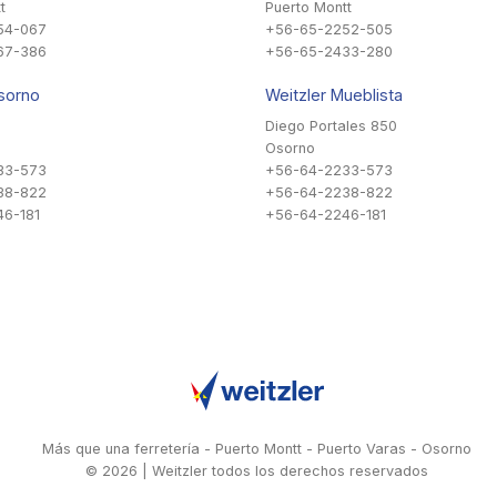
t
Puerto Montt
54-067
+56-65-2252-505
67-386
+56-65-2433-280
sorno
Weitzler Mueblista
Diego Portales 850
Osorno
33-573
+56-64-2233-573
38-822
+56-64-2238-822
6-181
+56-64-2246-181
Más que una ferretería - Puerto Montt - Puerto Varas - Osorno
© 2026 | Weitzler todos los derechos reservados