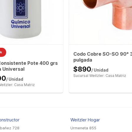
ck
Codo Cobre SO-SO 90° 
pulgada
onsistente Pote 400 grs
$890
 Universal
/ Unidad
Sucursal Weitzler: Casa Matriz
00
/ Unidad
eitzler: Casa Matriz
onstructor
Weitzler Hogar
Ibañez 728
Urmeneta 855