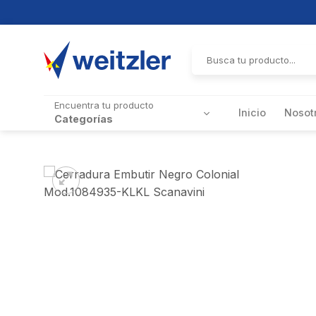
Skip
to
Buscar
por:
content
Encuentra tu producto
Inicio
Nosot
Categorías