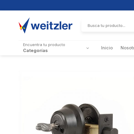
Skip
to
Buscar
por:
content
Encuentra tu producto
Inicio
Nosot
Categorías