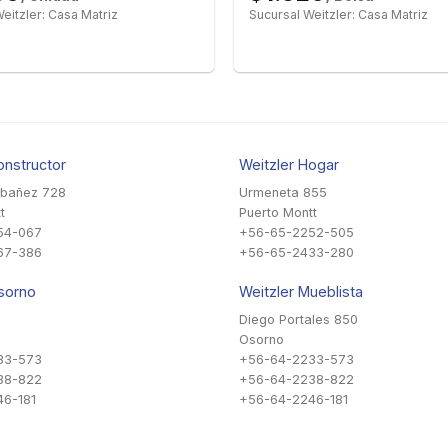
eitzler: Casa Matriz
Sucursal Weitzler: Casa Matriz
onstructor
Weitzler Hogar
Ibañez 728
Urmeneta 855
t
Puerto Montt
54-067
+56-65-2252-505
67-386
+56-65-2433-280
sorno
Weitzler Mueblista
Diego Portales 850
Osorno
33-573
+56-64-2233-573
38-822
+56-64-2238-822
6-181
+56-64-2246-181