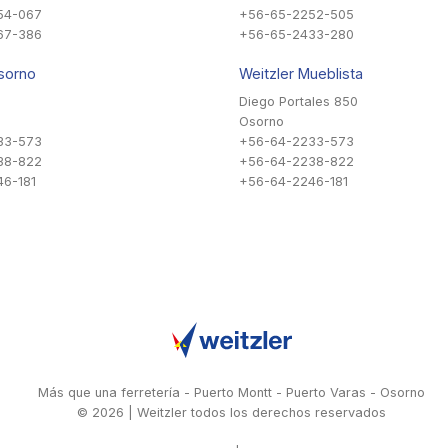
54-067
+56-65-2252-505
67-386
+56-65-2433-280
sorno
Weitzler Mueblista
Diego Portales 850
Osorno
33-573
+56-64-2233-573
38-822
+56-64-2238-822
6-181
+56-64-2246-181
Más que una ferretería - Puerto Montt - Puerto Varas - Osorno
© 2026 | Weitzler todos los derechos reservados