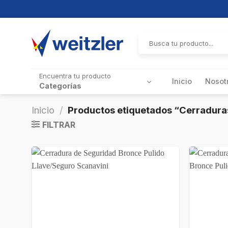
Skip
to
Buscar
por:
content
Encuentra tu producto
Inicio
Nosot
Categorías
Inicio
/
Productos etiquetados “Cerradura
FILTRAR