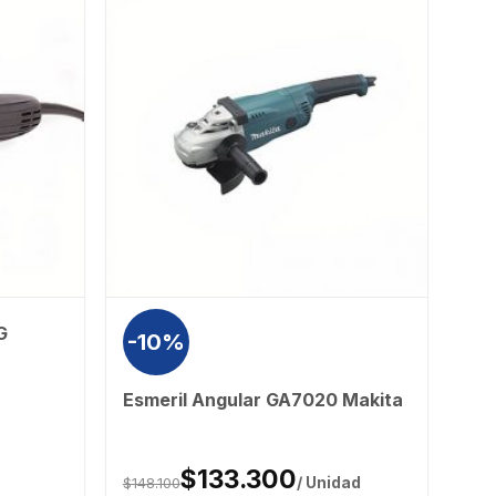
G
-10%
Esmeril Angular GA7020 Makita
$133.300
$148.100
/ Unidad