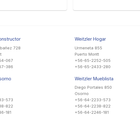
onstructor
Weitzler Hogar
Ibañez 728
Urmeneta 855
t
Puerto Montt
54-067
+56-65-2252-505
67-386
+56-65-2433-280
sorno
Weitzler Mueblista
Diego Portales 850
Osorno
33-573
+56-64-2233-573
38-822
+56-64-2238-822
6-181
+56-64-2246-181