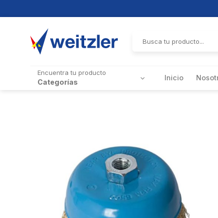
Skip
to
Buscar
por:
content
Encuentra tu producto
Inicio
Nosot
Categorías