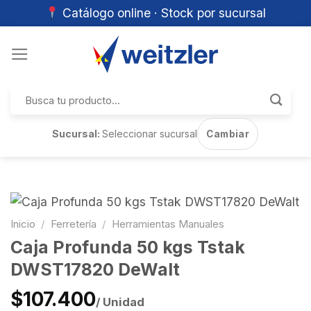
Catálogo online · Stock por sucursal
Skip
to
content
Buscar
por:
Sucursal:
Seleccionar sucursal
Cambiar
Inicio
/
Ferretería
/
Herramientas Manuales
Caja Profunda 50 kgs Tstak
DWST17820 DeWalt
$107.400
/ Unidad