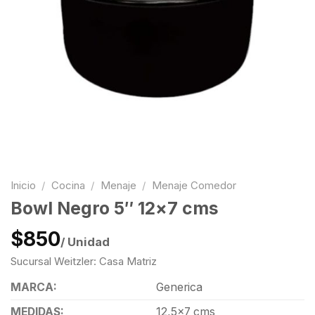
Inicio
/
Cocina
/
Menaje
/
Menaje Comedor
Bowl Negro 5″ 12×7 cms
$850
/ Unidad
Sucursal Weitzler: Casa Matriz
MARCA:
Generica
MEDIDAS:
12,5×7 cms