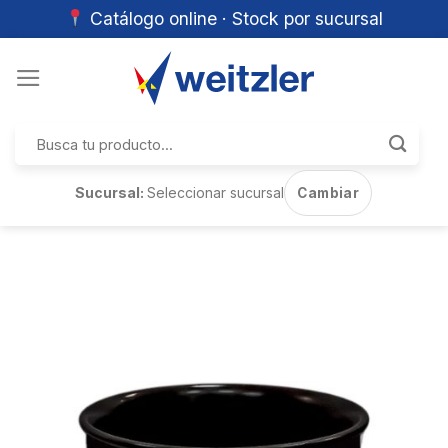
Catálogo online · Stock por sucursal
Skip
to
content
Buscar
por:
Sucursal:
Seleccionar sucursal
Cambiar