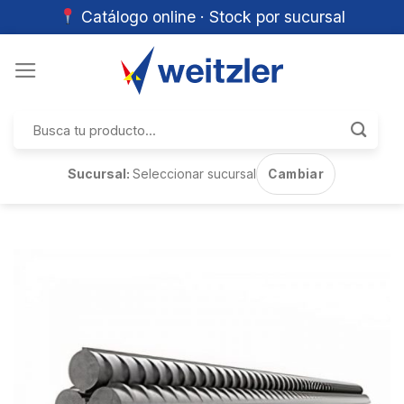
Catálogo online · Stock por sucursal
Skip
to
content
Buscar
por:
Sucursal:
Seleccionar sucursal
Cambiar