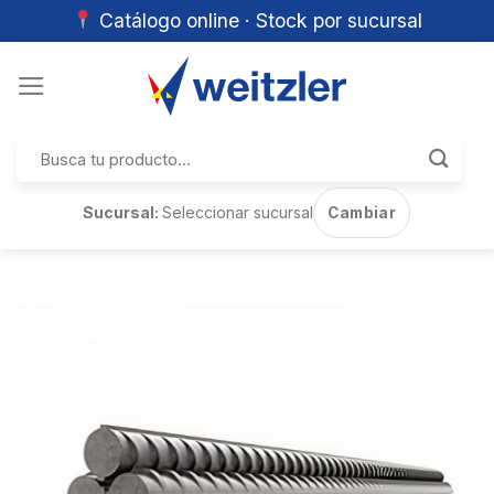
Catálogo online · Stock por sucursal
Skip
to
content
Buscar
por:
Sucursal:
Seleccionar sucursal
Cambiar