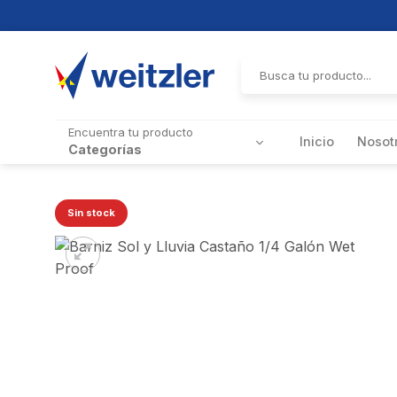
Skip
to
Buscar
por:
content
Encuentra tu producto
Inicio
Nosot
Categorías
Sin stock