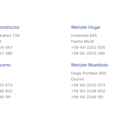
onstructor
Weitzler Hogar
Ibañez 728
Urmeneta 855
t
Puerto Montt
54-067
+56-65-2252-505
67-386
+56-65-2433-280
sorno
Weitzler Mueblista
Diego Portales 850
Osorno
33-573
+56-64-2233-573
38-822
+56-64-2238-822
6-181
+56-64-2246-181