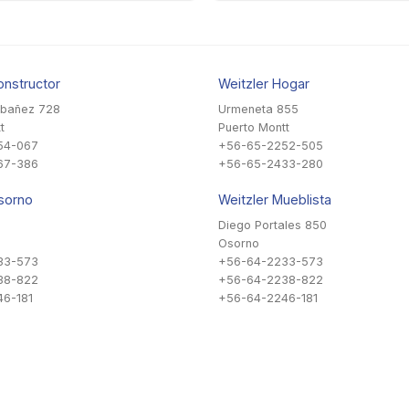
onstructor
Weitzler Hogar
Ibañez 728
Urmeneta 855
t
Puerto Montt
54-067
+56-65-2252-505
67-386
+56-65-2433-280
sorno
Weitzler Mueblista
Diego Portales 850
Osorno
33-573
+56-64-2233-573
38-822
+56-64-2238-822
6-181
+56-64-2246-181