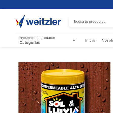
Skip
to
Buscar
por:
content
Encuentra tu producto
Inicio
Nosot
Categorías