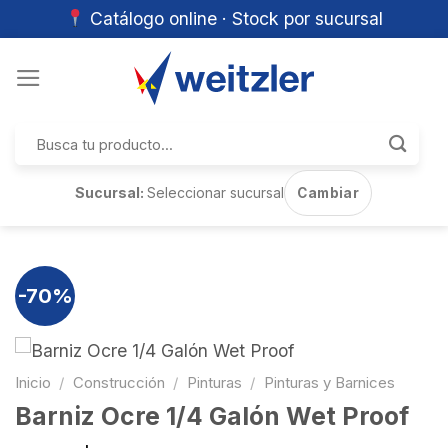
Catálogo online · Stock por sucursal
Skip
to
content
Buscar
por:
Sucursal:
Seleccionar sucursal
Cambiar
-70%
Inicio
/
Construcción
/
Pinturas
/
Pinturas y Barnices
Barniz Ocre 1/4 Galón Wet Proof