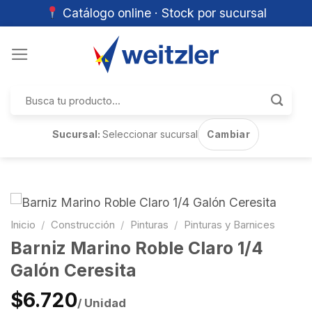
Catálogo online · Stock por sucursal
Skip
to
content
Buscar
por:
Sucursal:
Seleccionar sucursal
Cambiar
Inicio
/
Construcción
/
Pinturas
/
Pinturas y Barnices
Barniz Marino Roble Claro 1/4
Galón Ceresita
$6.720
/ Unidad