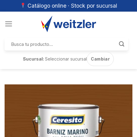
Catálogo online · Stock por sucursal
Skip
to
content
Buscar
por:
Sucursal:
Seleccionar sucursal
Cambiar