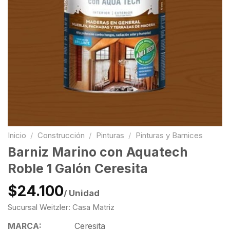
Inicio
/
Construcción
/
Pinturas
/
Pinturas y Barnices
Barniz Marino con Aquatech
Roble 1 Galón Ceresita
$24.100
/ Unidad
Sucursal Weitzler: Casa Matriz
MARCA:
Ceresita