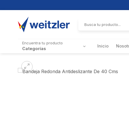
Skip
to
Buscar
por:
content
Encuentra tu producto
Inicio
Nosot
Categorías