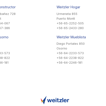
onstructor
Weitzler Hogar
Ibañez 728
Urmeneta 855
t
Puerto Montt
54-067
+56-65-2252-505
67-386
+56-65-2433-280
sorno
Weitzler Mueblista
Diego Portales 850
Osorno
33-573
+56-64-2233-573
38-822
+56-64-2238-822
6-181
+56-64-2246-181