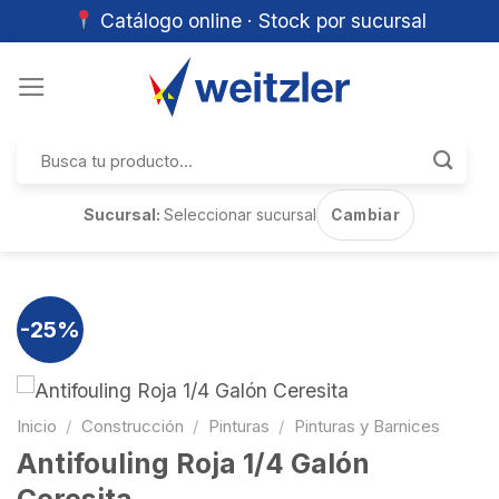
Catálogo online · Stock por sucursal
Skip
to
content
Buscar
por:
Sucursal:
Seleccionar sucursal
Cambiar
-25%
Inicio
/
Construcción
/
Pinturas
/
Pinturas y Barnices
Antifouling Roja 1/4 Galón
Ceresita