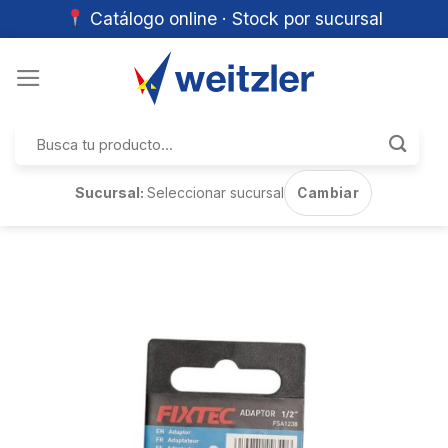
Catálogo online · Stock por sucursal
Skip
to
content
Buscar
por:
Sucursal:
Seleccionar sucursal
Cambiar