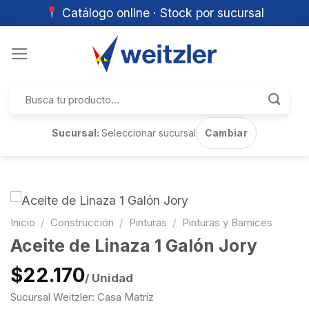
Catálogo online · Stock por sucursal
Skip
to
content
Buscar
por:
Sucursal:
Seleccionar sucursal
Cambiar
Inicio
/
Construcción
/
Pinturas
/
Pinturas y Barnices
Aceite de Linaza 1 Galón Jory
$22.170
/ Unidad
Sucursal Weitzler: Casa Matriz