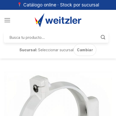
Catálogo online · Stock por sucursal
Skip
to
content
Buscar
por:
Sucursal:
Seleccionar sucursal
Cambiar