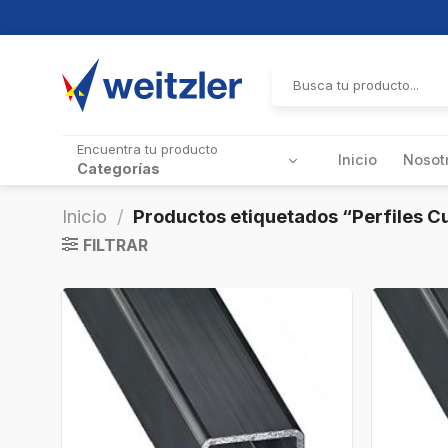
Skip
to
Buscar
por:
content
Encuentra tu producto
Inicio
Nosot
Categorías
Inicio
/
Productos etiquetados “Perfiles 
FILTRAR