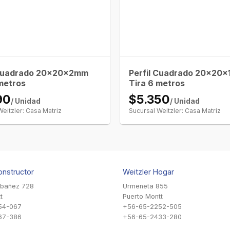
 Cuadrado 20x20x2mm
Perfil Cuadrado 20x20
metros
Tira 6 metros
90
$5.350
/ Unidad
/ Unidad
Weitzler: Casa Matriz
Sucursal Weitzler: Casa Matriz
onstructor
Weitzler Hogar
Ibañez 728
Urmeneta 855
t
Puerto Montt
54-067
+56-65-2252-505
67-386
+56-65-2433-280