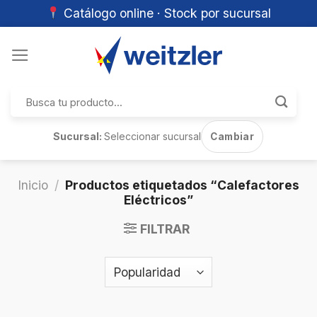
Catálogo online · Stock por sucursal
Skip
to
content
Buscar
por:
Sucursal:
Seleccionar sucursal
Cambiar
Inicio
/
Productos etiquetados “Calefactores
Eléctricos”
FILTRAR