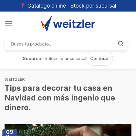
Catálogo online · Stock por sucursal
Skip
to
content
Buscar
por:
Sucursal:
Seleccionar sucursal
Cambiar
WEITZLER
Tips para decorar tu casa en
Navidad con más ingenio que
dinero.
09