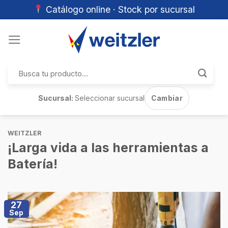
Catálogo online · Stock por sucursal
Skip
to
content
Buscar
por:
Sucursal:
Seleccionar sucursal
Cambiar
WEITZLER
¡Larga vida a las herramientas a
Batería!
27
Sep