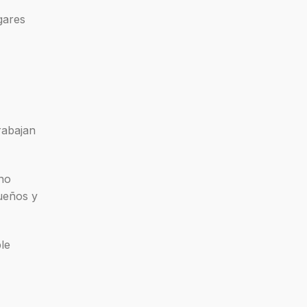
gares
rabajan
 no
ueños y
le