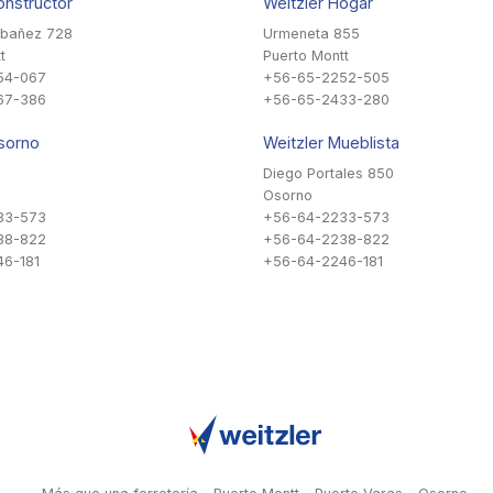
onstructor
Weitzler Hogar
Ibañez 728
Urmeneta 855
t
Puerto Montt
54-067
+56-65-2252-505
67-386
+56-65-2433-280
sorno
Weitzler Mueblista
Diego Portales 850
Osorno
33-573
+56-64-2233-573
38-822
+56-64-2238-822
6-181
+56-64-2246-181