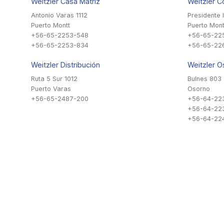
Weitzler Casa Matriz
Weitzler C
Antonio Varas 1112
Presidente 
Puerto Montt
Puerto Mont
+56-65-2253-548
+56-65-22
+56-65-2253-834
+56-65-22
Weitzler Distribución
Weitzler O
Ruta 5 Sur 1012
Bulnes 803
Puerto Varas
Osorno
+56-65-2487-200
+56-64-22
+56-64-22
+56-64-224