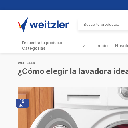
Skip
to
Buscar
por:
content
Encuentra tu producto
Inicio
Nosot
Categorías
WEITZLER
¿Cómo elegir la lavadora ide
16
Jun