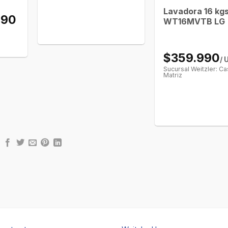
Lavadora 16 kg
990
WT16MVTB LG
a
$359.990
/ 
Sucursal Weitzler: Ca
Matriz