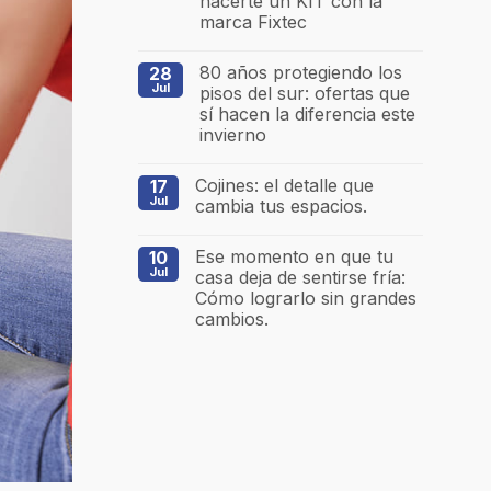
hacerte un KIT con la
marca Fixtec
80 años protegiendo los
28
Jul
pisos del sur: ofertas que
sí hacen la diferencia este
invierno
Cojines: el detalle que
17
Jul
cambia tus espacios.
Ese momento en que tu
10
Jul
casa deja de sentirse fría:
Cómo lograrlo sin grandes
cambios.