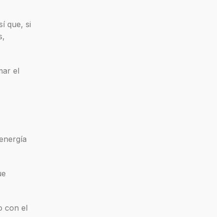
í que, si
s,
mar el
 energía
ue
o con el