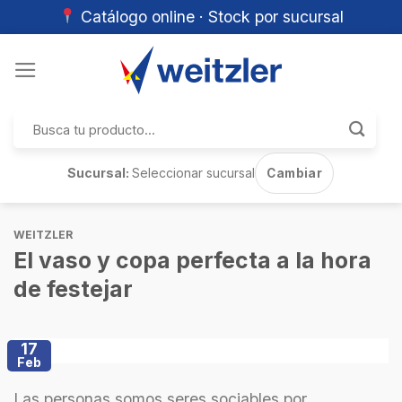
Catálogo online · Stock por sucursal
Skip
to
content
Buscar
por:
Sucursal:
Seleccionar sucursal
Cambiar
WEITZLER
El vaso y copa perfecta a la hora
de festejar
17
Feb
Las personas somos seres sociables por