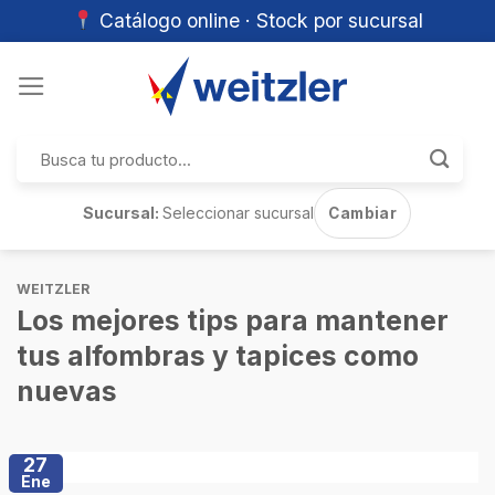
Catálogo online · Stock por sucursal
Skip
to
content
Buscar
por:
Sucursal:
Seleccionar sucursal
Cambiar
WEITZLER
Los mejores tips para mantener
tus alfombras y tapices como
nuevas
27
Ene