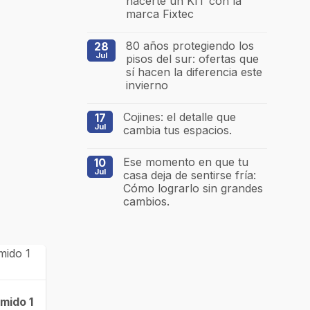
hacerte un KIT con la
marca Fixtec
80 años protegiendo los
28
Jul
pisos del sur: ofertas que
sí hacen la diferencia este
invierno
Cojines: el detalle que
17
Jul
cambia tus espacios.
Ese momento en que tu
10
Jul
casa deja de sentirse fría:
Cómo lograrlo sin grandes
cambios.
mido 1