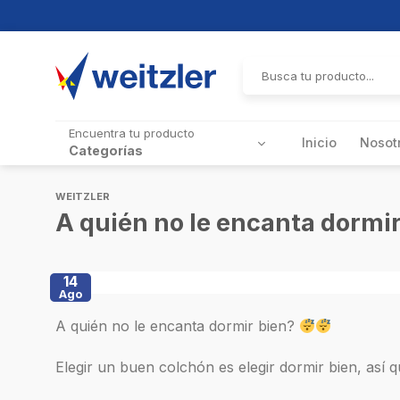
Skip
to
Buscar
por:
content
Encuentra tu producto
Inicio
Nosot
Categorías
WEITZLER
A quién no le encanta dormir
14
Ago
A quién no le encanta dormir bien?
Elegir un buen colchón es elegir dormir bien, así 