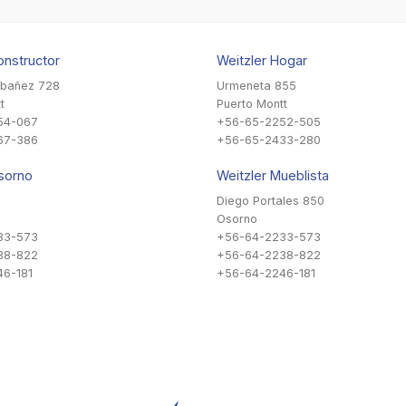
onstructor
Weitzler Hogar
Ibañez 728
Urmeneta 855
t
Puerto Montt
54-067
+56-65-2252-505
67-386
+56-65-2433-280
sorno
Weitzler Mueblista
Diego Portales 850
Osorno
33-573
+56-64-2233-573
38-822
+56-64-2238-822
6-181
+56-64-2246-181