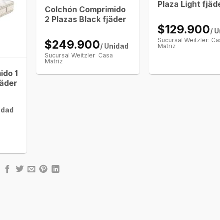
Plaza Light fjäd
Colchón Comprimido
2 Plazas Black fjäder
$129.900
/ 
Sucursal Weitzler: Ca
$249.900
/ Unidad
Matriz
Sucursal Weitzler: Casa
Matriz
ido 1
jäder
idad
a