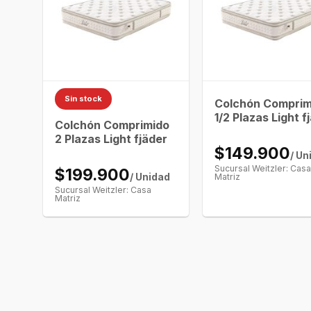
Sin stock
Colchón Comprim
1/2 Plazas Light f
Colchón Comprimido
2 Plazas Light fjäder
$149.900
dad
/ Un
Sucursal Weitzler: Cas
$199.900
/ Unidad
Matriz
Sucursal Weitzler: Casa
Matriz