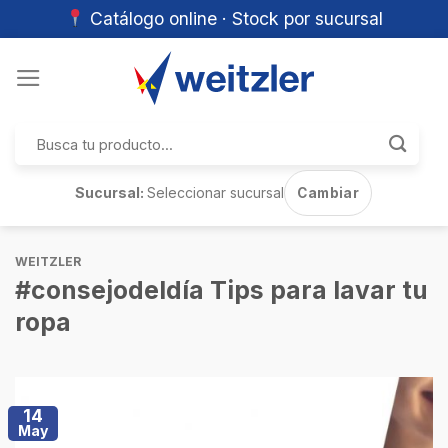
Catálogo online · Stock por sucursal
Skip
to
content
Buscar
por:
Sucursal:
Seleccionar sucursal
Cambiar
WEITZLER
#consejodeldía Tips para lavar tu
ropa
14
May