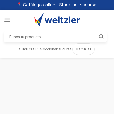
Catálogo online · Stock por sucursal
Skip
to
content
Buscar
por:
Sucursal:
Seleccionar sucursal
Cambiar