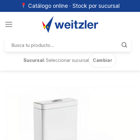
Catálogo online · Stock por sucursal
Skip
to
content
Buscar
por:
Sucursal:
Seleccionar sucursal
Cambiar