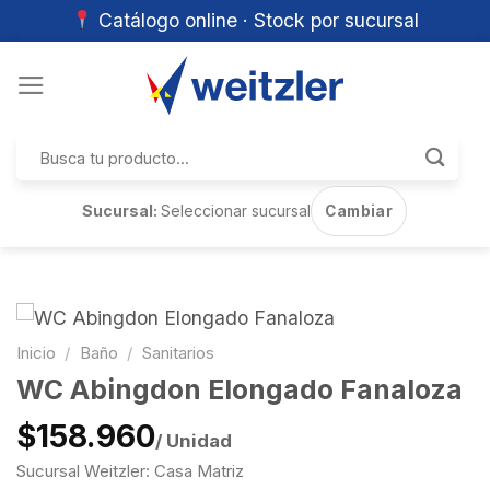
Catálogo online · Stock por sucursal
Skip
to
content
Buscar
por:
Sucursal:
Seleccionar sucursal
Cambiar
Inicio
/
Baño
/
Sanitarios
WC Abingdon Elongado Fanaloza
$158.960
/ Unidad
Sucursal Weitzler: Casa Matriz