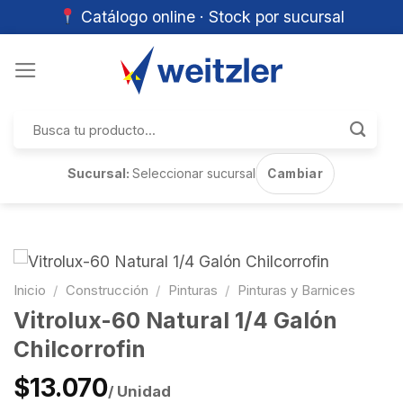
Catálogo online · Stock por sucursal
Skip
to
content
Buscar
por:
Sucursal:
Seleccionar sucursal
Cambiar
Inicio
/
Construcción
/
Pinturas
/
Pinturas y Barnices
Vitrolux-60 Natural 1/4 Galón
Chilcorrofin
$13.070
/ Unidad