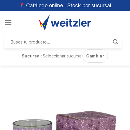
Catálogo online · Stock por sucursal
Skip
to
content
Buscar
por:
Sucursal:
Seleccionar sucursal
Cambiar