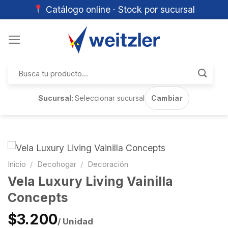
Catálogo online · Stock por sucursal
Skip
to
content
Buscar
por:
Sucursal:
Seleccionar sucursal
Cambiar
Inicio
/
Decohogar
/
Decoración
Vela Luxury Living Vainilla
Concepts
$3.200
/ Unidad