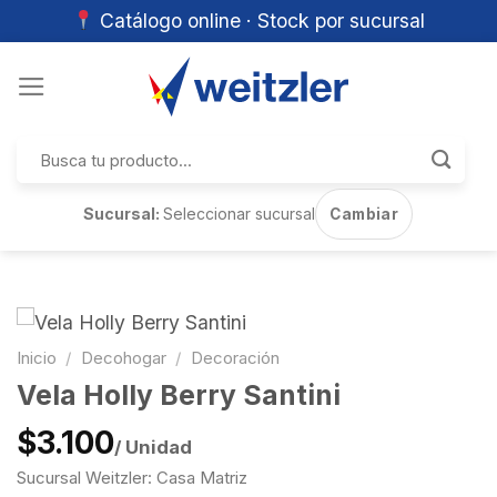
Catálogo online · Stock por sucursal
Skip
to
content
Buscar
por:
Sucursal:
Seleccionar sucursal
Cambiar
Inicio
/
Decohogar
/
Decoración
Vela Holly Berry Santini
$3.100
/ Unidad
Sucursal Weitzler: Casa Matriz