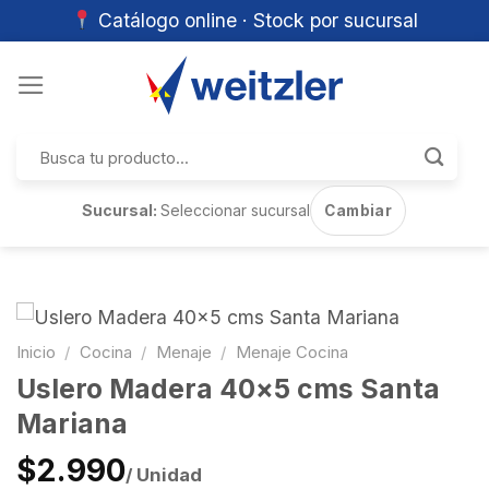
Catálogo online · Stock por sucursal
Skip
to
content
Buscar
por:
Sucursal:
Seleccionar sucursal
Cambiar
Inicio
/
Cocina
/
Menaje
/
Menaje Cocina
Uslero Madera 40×5 cms Santa
Mariana
$2.990
/ Unidad