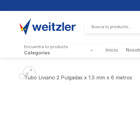
Skip
to
Buscar
por:
content
Encuentra tu producto
Inicio
Nosot
Categorías