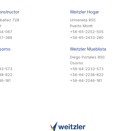
onstructor
Weitzler Hogar
Ibañez 728
Urmeneta 855
t
Puerto Montt
54-067
+56-65-2252-505
67-386
+56-65-2433-280
sorno
Weitzler Mueblista
Diego Portales 850
Osorno
33-573
+56-64-2233-573
38-822
+56-64-2238-822
6-181
+56-64-2246-181