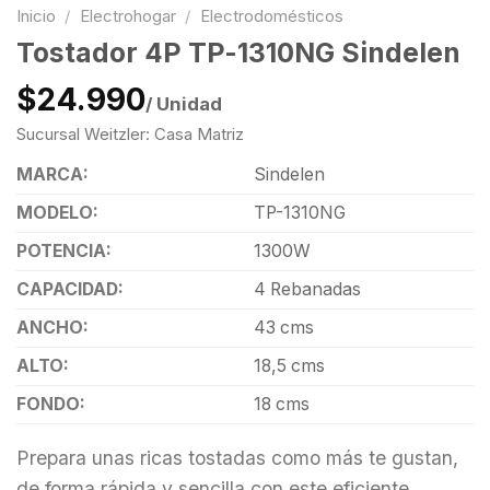
Inicio
/
Electrohogar
/
Electrodomésticos
Tostador 4P TP-1310NG Sindelen
$24.990
/ Unidad
Sucursal Weitzler: Casa Matriz
MARCA:
Sindelen
MODELO:
TP-1310NG
POTENCIA:
1300W
CAPACIDAD:
4 Rebanadas
ANCHO:
43 cms
ALTO:
18,5 cms
FONDO:
18 cms
Prepara unas ricas tostadas como más te gustan,
de forma rápida y sencilla con este eficiente