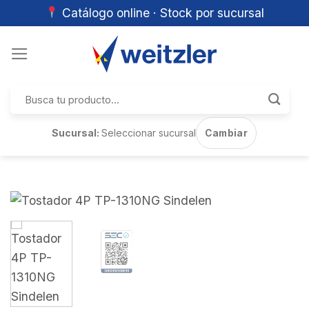
Catálogo online · Stock por sucursal
Skip
to
content
Buscar
por:
Sucursal:
Seleccionar sucursal
Cambiar